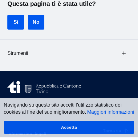
Questa pagina ti è stata utile?
Sì
No
Strumenti
Navigando su questo sito accetti l'utilizzo statistico dei
Vedi tutti
cookies al fine del suo miglioramento.
Maggiori informazioni
Accetta
Torna su
Informazioni legali